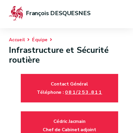
François DESQUESNES
Accueil
Équipe
Infrastructure et Sécurité
routière
Contact Général
Téléphone :
081/253.811
Cédric Jacmain
Chef de Cabinet adjoint